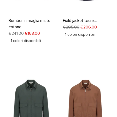
Bomber in maglia misto
Field jacket tecnica
cotone
€295,00
€206,00
€241,00
€168,00
1
colori disponibili
Lingua
Valuta
1
colori disponibili