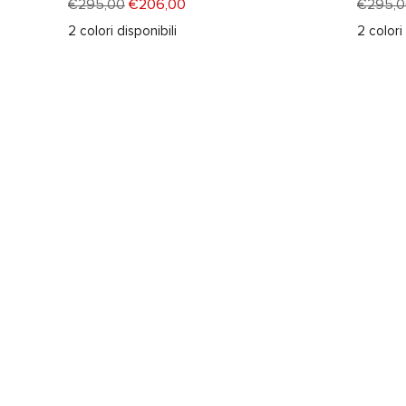
€295,00
€206,00
€295,0
2
colori disponibili
2
colori