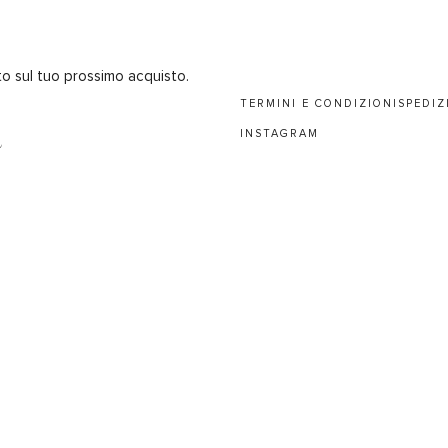
nto sul tuo prossimo acquisto.
TERMINI E CONDIZIONI
SPEDIZ
I
INSTAGRAM
0821720430 © 2026 ALL RIGHT
Lingu
ITALIANO