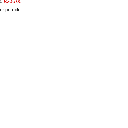
0
€206,00
 disponibili