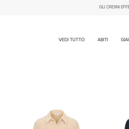
Vai
al
GLI ORDINI EF
contenuto
VEDI TUTTO
ABITI
GI