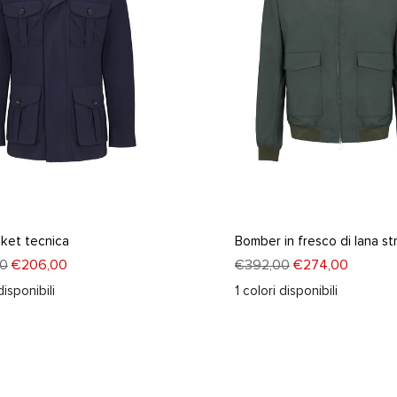
cket tecnica
Bomber in fresco di lana st
0
€206,00
€392,00
€274,00
disponibili
1
colori disponibili