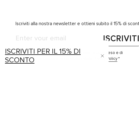
Iscriviti alla nostra newsletter e ottieni subito il 15% di sco
ISCRIVIT
ISCRIVITI PER IL 15% DI
Ho letto l'Informativa e dichiaro di averne compreso e di
SCONTO
accettare il contenuto e le condizioni della
Privacy Policy
*
MANIFATTURA PAOLONI SRL - P.IVA N. IT 0
RESERVED