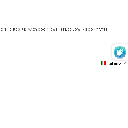
IONI E RESI
PRIVACY
COOKIE
WHISTLEBLOWING
CONTATTI
Italiano
a
Valuta
EUR €